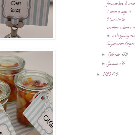
fleamarket & sun
I need a nap !!!
Hasenliebe
another sweet su
it´s shopping time
Supermom, Super
►
Februar
(10)
►
Januar
(9)
►
2010
(96)