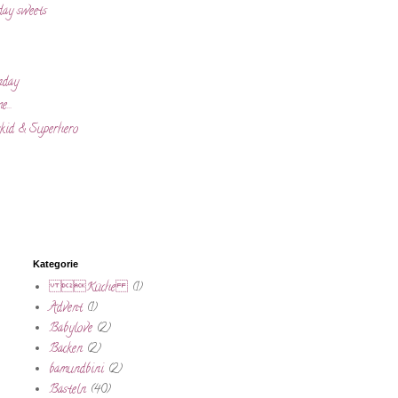
day sweets
nday
...
kid & Superhero
Kategorie
Küche
(1)
Advent
(1)
Babylove
(2)
Backen
(2)
bamundbini
(2)
Basteln
(40)