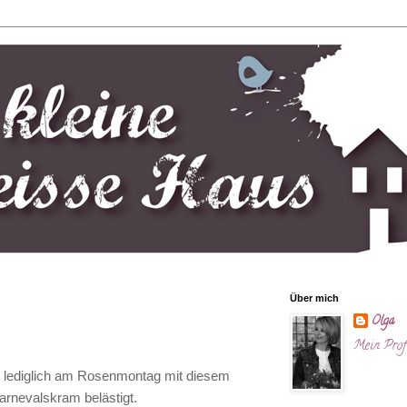
Über mich
Olga
Mein Profi
r lediglich am Rosenmontag mit diesem
rnevalskram belästigt.