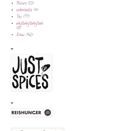
Reisen
(13)
sweettable
(4)
Teo
(77)
weißweißweißwe..
(8)
Xmas
(42)
**
**