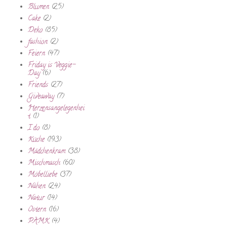
Blumen
(25)
Cake
(2)
Deko
(85)
fashion
(2)
Feiern
(47)
Friday is Veggie-
Day
(6)
Friends
(27)
Giveaway
(7)
Herzensangelegenhei
t
(1)
I do
(8)
Küche
(193)
Mädchenkram
(38)
Mischmasch
(60)
Möbelliebe
(37)
Nähen
(24)
Natur
(14)
Ostern
(16)
PAMK
(4)