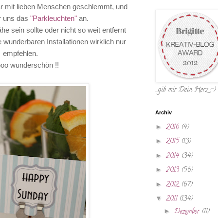
r mit lieben Menschen geschlemmt, und
r uns das
"Parkleuchten"
an.
he sein sollte oder nicht so weit entfernt
 wunderbaren Installationen wirklich nur
empfehlen.
oo wunderschön !!
...gib mir Dein Herz :-)
Archiv
►
2016
(4)
►
2015
(13)
►
2014
(34)
►
2013
(56)
►
2012
(67)
▼
2011
(134)
►
Dezember
(11)