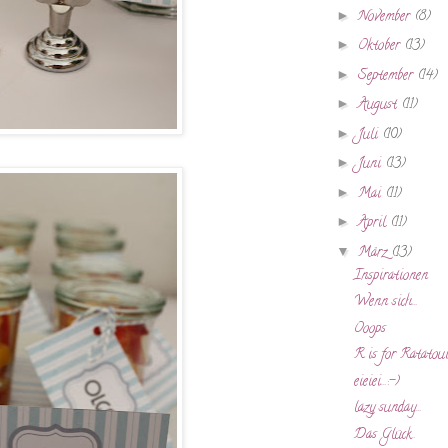
►
November
(8)
►
Oktober
(13)
►
September
(14)
►
August
(11)
►
Juli
(10)
►
Juni
(13)
►
Mai
(11)
►
April
(11)
▼
März
(13)
Inspirationen
Wenn sich...
Ooops
R is for Ratatouil
eieiei...:-)
lazy sunday...
Das Glück..